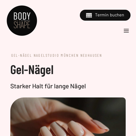
Zum
Inhalt
Termin buchen
springen
GEL-NÄGEL NAGELSTUDIO MÜNCHEN NEUHAUSEN
Gel-Nägel
Starker Halt für lange Nägel